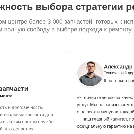
жность выбора стратегии р
м центре более 3 000 запчастей, готовых к ис
 полную свободу в выборе подхода к ремонту 
Александр
Технический ди
6 лет опыта ра
запчасти
емонта
«Я лично отвечаю за каче
услуг. Мы не навязываем л
сть и долговечность,
о плюсах и минусах каждо
ригинальные запчасти для
— наш главный капитал, п
ся высоким сроком службы
официальную гарантию на 
, что делает их