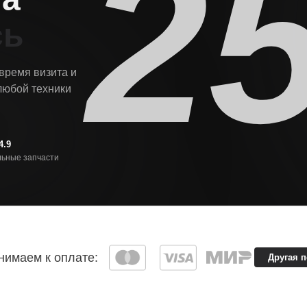
2
сь
 время визита и
любой техники
4.9
ьные запчасти
имаем к оплате:
Другая 