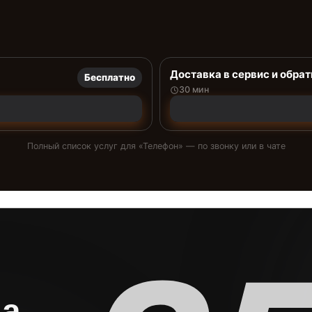
Доставка в сервис и обрат
Бесплатно
30 мин
Полный список услуг для «
Телефон
» — по звонку или в чате
на